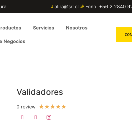
ura.
alira@srl.cl
Fono: +56 2 2840 9
roductos
Servicios
Nosotros
CO
e Negocios
Validadores
★
★
★
★
★
0 review