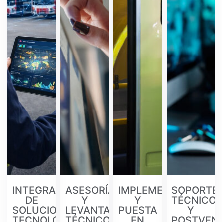
INTEGRACIÓN
ASESORÍA
IMPLEMENTACIÓN
SOPORTE
DE
Y
Y
TÉCNICO
SOLUCIONES
LEVANTAMIENTO
PUESTA
Y
TECNOLÓGICAS
TÉCNICO
EN
POSTVEN