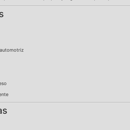
s
 automotriz
ceso
ente
as