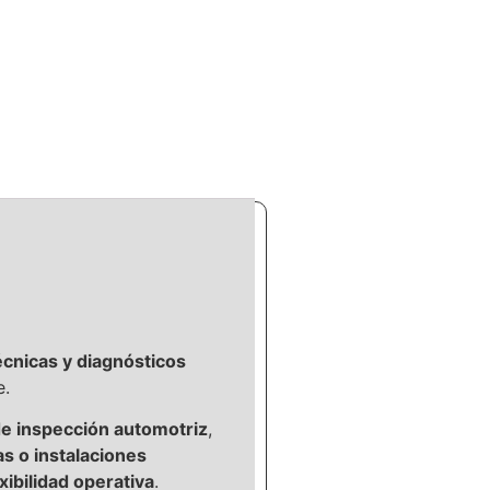
écnicas y diagnósticos
e.
e inspección automotriz
,
as o instalaciones
exibilidad operativa
.