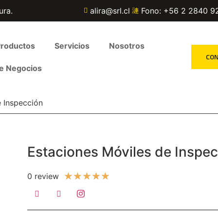
ura.
alira@srl.cl
Fono: +56 2 2840 9
roductos
Servicios
Nosotros
CO
e Negocios
e Inspección
Estaciones Móviles de Inspe
★
★
★
★
★
0 review