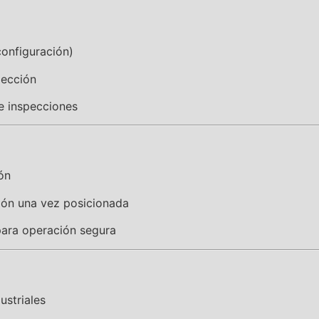
configuración)
pección
e inspecciones
ón
ión una vez posicionada
para operación segura
ustriales